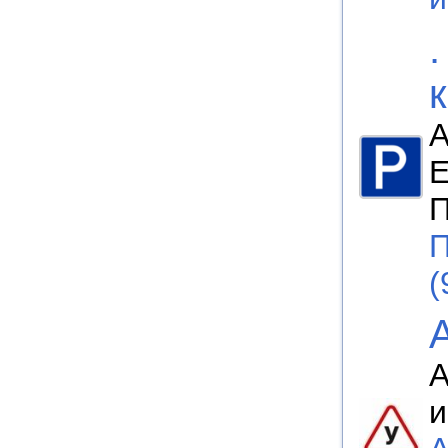
А
Е
П
П
(
А
и