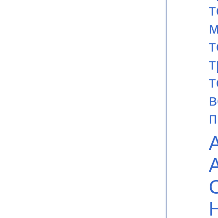
т
м
т
т
т
в
п