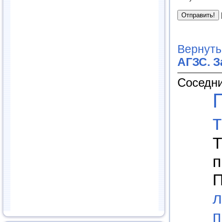
Вернуть
АГЗС. З
Соседни
Т
п
П
л
п