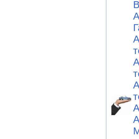
В
А
Г
А
т
А
т
А
т
А
А
М