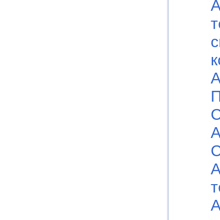
А
т
с
к
А
П
С
А
C
А
т
А