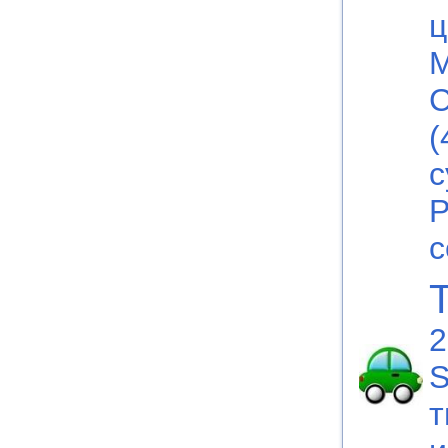
ц
М
С
(
с
Р
с
2
S
т