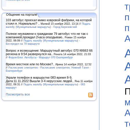
т
п
Общение на портале
103 автобус проехал мимо ковровой фабрики, на которой
стоял я. Нормально? ..
Матвнй 15 ноября 2022, 13:14 //
Подать
п
жалобу (Муниципальные маршруты) - Город Березовский
Полное неуважени к гражданам 79 автобус что не так с
А
компанией,прождал 2часа опаздываю..
Роман 15 ноября
2022, 06:09 //
Подать жалобу (Муниципальные маршруты) -
Беспредел на 79 маршруте
Вопрос и возмущение: Маршрутный автобус 070 КК663 66
региона в 9:54 развернулся на..
Рената 14 ноября 2022, 21:03
//
Форум-Блог. Автобусы - Маршрут 070 Екатеринбург
Время местное или по Москве?..
Ирина 14 ноября 2022, 12:52
//
Расписание электричек - Расписание электричек: Нижний Тагил -
Екатеринбург
Украли телефон в маршрутке 083 время 8-9,
Дата:11.11.2022 Вышли 3-4 нерусских людей..
Яна 11 ноября
2022, 09:31 //
Подать жалобу (Муниципальные маршруты) - 083
маршрут
П
Посмотреть все
м
А
т