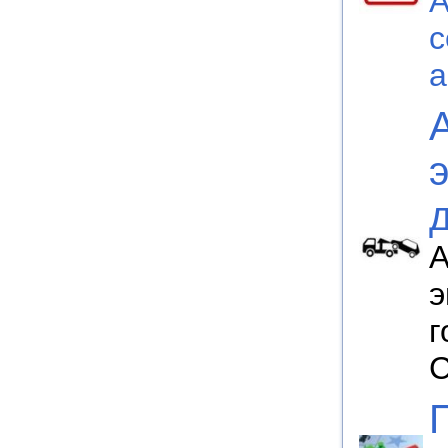
A
с
а
А
э
г
С