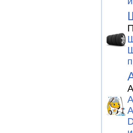
П
Ш
Ш
п
А
A
A
D