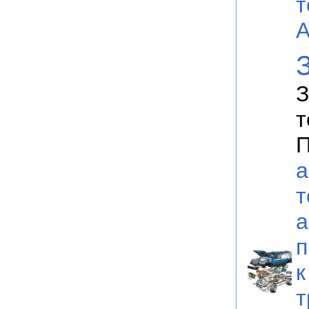
т
А
З
т
П
а
т
а
п
к
т