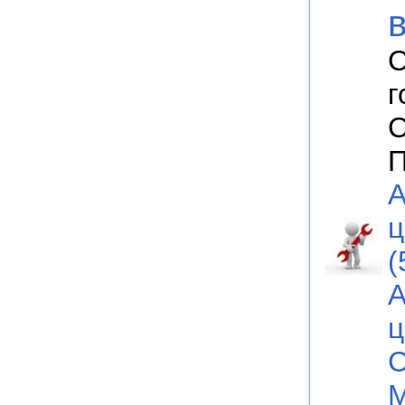
С
г
С
П
А
ц
(
А
ц
С
М