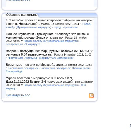
Общение на портале
103 автобус проехал мимо ковровой фабрики, на которой
стоял я. Нормально? ..
Матвнй 15 ноября 2022, 13:14 //
Подать
жалобу (Муниципальные маршруты) - Город Березовский
Полное неуважени к гражданам 79 автобус что не так с
компанией,прождал 2часа опаздываю..
Роман 15 ноября
2022, 06:09 //
Подать жалобу (Муниципальные маршруты) -
Беспредел на 79 маршруте
Вопрос и возмущение: Маршрутный автобус 070 КК663 66
региона в 9:54 развернулся на..
Рената 14 ноября 2022, 21:03
//
Форум-Блог. Автобусы - Маршрут 070 Екатеринбург
Время местное или по Москве?..
Ирина 14 ноября 2022, 12:52
//
Расписание электричек - Расписание электричек: Нижний Тагил -
Екатеринбург
Украли телефон в маршрутке 083 время 8-9,
Дата:11.11.2022 Вышли 3-4 нерусских людей..
Яна 11 ноября
2022, 09:31 //
Подать жалобу (Муниципальные маршруты) - 083
маршрут
Посмотреть все