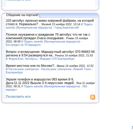
Общение на портале
103 автобус проехал мимо ковровой фабрики, на которой
стоял я. Нормально? ..
Матвнй 15 ноября 2022, 13:14 //
Подать
жалобу (Муниципальные маршруты) - Город Березовский
Полное неуважени к гражданам 79 автобус что не так с
компанией,прождал 2часа опаздываю..
Роман 15 ноября
2022, 06:09 //
Подать жалобу (Муниципальные маршруты) -
Беспредел на 79 маршруте
Вопрос и возмущение: Маршрутный автобус 070 КК663 66
региона в 9:54 развернулся на..
Рената 14 ноября 2022, 21:03
//
Форум-Блог. Автобусы - Маршрут 070 Екатеринбург
Время местное или по Москве?..
Ирина 14 ноября 2022, 12:52
//
Расписание электричек - Расписание электричек: Нижний Тагил -
Екатеринбург
Украли телефон в маршрутке 083 время 8-9,
Дата:11.11.2022 Вышли 3-4 нерусских людей..
Яна 11 ноября
2022, 09:31 //
Подать жалобу (Муниципальные маршруты) - 083
маршрут
Посмотреть все