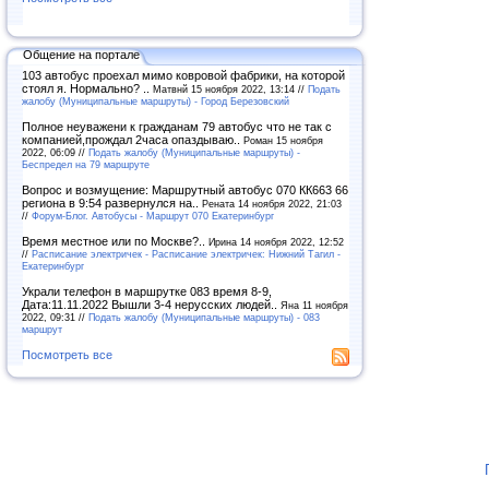
Общение на портале
103 автобус проехал мимо ковровой фабрики, на которой
стоял я. Нормально? ..
Матвнй 15 ноября 2022, 13:14 //
Подать
жалобу (Муниципальные маршруты) - Город Березовский
Полное неуважени к гражданам 79 автобус что не так с
компанией,прождал 2часа опаздываю..
Роман 15 ноября
2022, 06:09 //
Подать жалобу (Муниципальные маршруты) -
Беспредел на 79 маршруте
Вопрос и возмущение: Маршрутный автобус 070 КК663 66
региона в 9:54 развернулся на..
Рената 14 ноября 2022, 21:03
//
Форум-Блог. Автобусы - Маршрут 070 Екатеринбург
Время местное или по Москве?..
Ирина 14 ноября 2022, 12:52
//
Расписание электричек - Расписание электричек: Нижний Тагил -
Екатеринбург
Украли телефон в маршрутке 083 время 8-9,
Дата:11.11.2022 Вышли 3-4 нерусских людей..
Яна 11 ноября
2022, 09:31 //
Подать жалобу (Муниципальные маршруты) - 083
маршрут
Посмотреть все