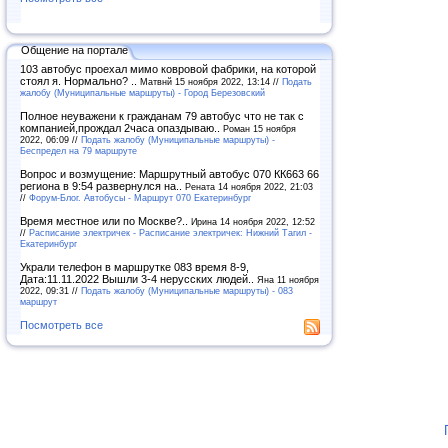
Общение на портале
103 автобус проехал мимо ковровой фабрики, на которой
стоял я. Нормально? ..
Матвнй 15 ноября 2022, 13:14 //
Подать
жалобу (Муниципальные маршруты) - Город Березовский
Полное неуважени к гражданам 79 автобус что не так с
компанией,прождал 2часа опаздываю..
Роман 15 ноября
2022, 06:09 //
Подать жалобу (Муниципальные маршруты) -
Беспредел на 79 маршруте
Вопрос и возмущение: Маршрутный автобус 070 КК663 66
региона в 9:54 развернулся на..
Рената 14 ноября 2022, 21:03
//
Форум-Блог. Автобусы - Маршрут 070 Екатеринбург
Время местное или по Москве?..
Ирина 14 ноября 2022, 12:52
//
Расписание электричек - Расписание электричек: Нижний Тагил -
Екатеринбург
Украли телефон в маршрутке 083 время 8-9,
Дата:11.11.2022 Вышли 3-4 нерусских людей..
Яна 11 ноября
2022, 09:31 //
Подать жалобу (Муниципальные маршруты) - 083
маршрут
Посмотреть все