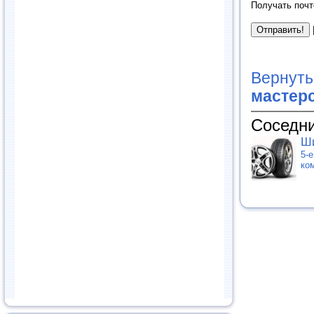
Получать почт
Вернуть
мастер
Соседни
Ши
5-
ко