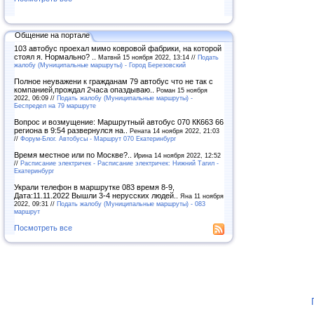
Общение на портале
103 автобус проехал мимо ковровой фабрики, на которой
стоял я. Нормально? ..
Матвнй 15 ноября 2022, 13:14 //
Подать
жалобу (Муниципальные маршруты) - Город Березовский
Полное неуважени к гражданам 79 автобус что не так с
компанией,прождал 2часа опаздываю..
Роман 15 ноября
2022, 06:09 //
Подать жалобу (Муниципальные маршруты) -
Беспредел на 79 маршруте
Вопрос и возмущение: Маршрутный автобус 070 КК663 66
региона в 9:54 развернулся на..
Рената 14 ноября 2022, 21:03
//
Форум-Блог. Автобусы - Маршрут 070 Екатеринбург
Время местное или по Москве?..
Ирина 14 ноября 2022, 12:52
//
Расписание электричек - Расписание электричек: Нижний Тагил -
Екатеринбург
Украли телефон в маршрутке 083 время 8-9,
Дата:11.11.2022 Вышли 3-4 нерусских людей..
Яна 11 ноября
2022, 09:31 //
Подать жалобу (Муниципальные маршруты) - 083
маршрут
Посмотреть все