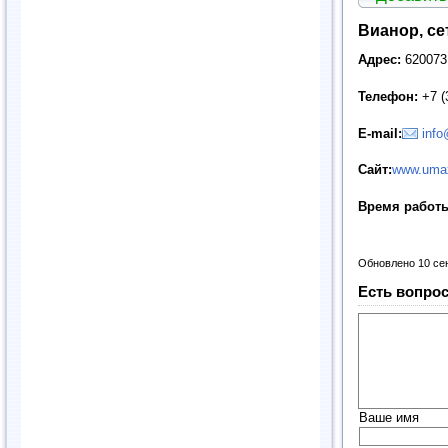
Вианор, с
Адрес:
620073,
Телефон:
+7 (
E
-
mail
:
info
Сайт:
www.umax
Время работ
Обновлено 10 се
Есть вопрос
Ваше имя