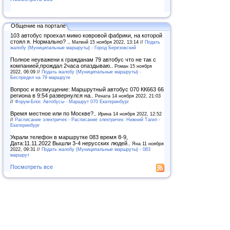
Общение на портале
103 автобус проехал мимо ковровой фабрики, на которой
стоял я. Нормально? ..
Матвнй 15 ноября 2022, 13:14 //
Подать
жалобу (Муниципальные маршруты) - Город Березовский
Полное неуважени к гражданам 79 автобус что не так с
компанией,прождал 2часа опаздываю..
Роман 15 ноября
2022, 06:09 //
Подать жалобу (Муниципальные маршруты) -
Беспредел на 79 маршруте
Вопрос и возмущение: Маршрутный автобус 070 КК663 66
региона в 9:54 развернулся на..
Рената 14 ноября 2022, 21:03
//
Форум-Блог. Автобусы - Маршрут 070 Екатеринбург
Время местное или по Москве?..
Ирина 14 ноября 2022, 12:52
//
Расписание электричек - Расписание электричек: Нижний Тагил -
Екатеринбург
Украли телефон в маршрутке 083 время 8-9,
Дата:11.11.2022 Вышли 3-4 нерусских людей..
Яна 11 ноября
2022, 09:31 //
Подать жалобу (Муниципальные маршруты) - 083
маршрут
Посмотреть все