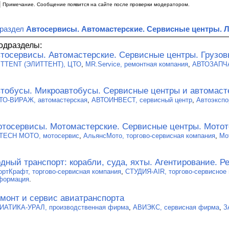
|
Примечание. Сообщение появится на сайте после проверки модератором.
 раздел
Автосервисы. Автомастерские. Сервисные центры. 
одразделы:
тосервисы. Автомастерские. Сервисные центры. Грузо
ITTENT (ЭЛИТТЕНТ), ЦТО
,
MR.Service, ремонтная компания
,
АВТОЗАПЧА
тобусы. Микроавтобусы. Сервисные центры и автомаст
ТО-ВИРАЖ, автомастерская
,
АВТОИНВЕСТ, сервисный центр
,
Автоэкспо
тосервисы. Мотомастерские. Сервисные центры. Мотот
-TECH MOTO, мотосервис
,
АльянсМото, торгово-сервисная компания
,
Мо
дный транспорт: корабли, суда, яхты. Агентирование. Р
ортКрафт, торгово-сервисная компания
,
СТУДИЯ-AIR, торгово-сервисное
формация
.
монт и сервис авиатранспорта
ИАТИКА-УРАЛ, производственная фирма
,
АВИЭКС, сервисная фирма
,
З