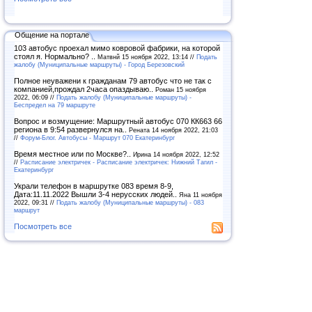
Общение на портале
103 автобус проехал мимо ковровой фабрики, на которой
стоял я. Нормально? ..
Матвнй 15 ноября 2022, 13:14 //
Подать
жалобу (Муниципальные маршруты) - Город Березовский
Полное неуважени к гражданам 79 автобус что не так с
компанией,прождал 2часа опаздываю..
Роман 15 ноября
2022, 06:09 //
Подать жалобу (Муниципальные маршруты) -
Беспредел на 79 маршруте
Вопрос и возмущение: Маршрутный автобус 070 КК663 66
региона в 9:54 развернулся на..
Рената 14 ноября 2022, 21:03
//
Форум-Блог. Автобусы - Маршрут 070 Екатеринбург
Время местное или по Москве?..
Ирина 14 ноября 2022, 12:52
//
Расписание электричек - Расписание электричек: Нижний Тагил -
Екатеринбург
Украли телефон в маршрутке 083 время 8-9,
Дата:11.11.2022 Вышли 3-4 нерусских людей..
Яна 11 ноября
2022, 09:31 //
Подать жалобу (Муниципальные маршруты) - 083
маршрут
Посмотреть все