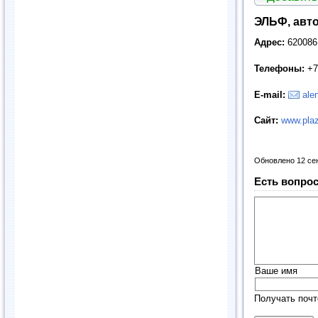
ЭЛЬФ, авт
Адрес:
620086,
Телефоны:
+7 
E
-
mail
:
ale
Сайт:
www.plaz
Обновлено 12 се
Есть вопрос
Ваше имя
Получать почт