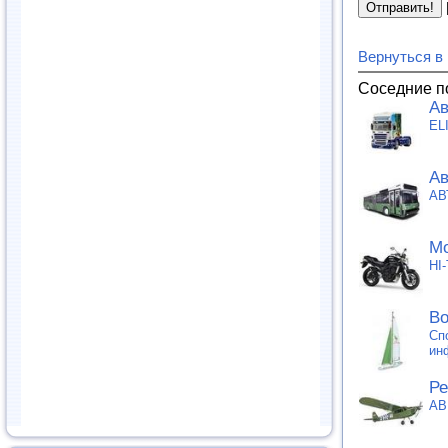
Вернуться в
Соседние п
Ав
EL
Ав
АВ
Мо
HI
Во
Сп
ин
Ре
АВ