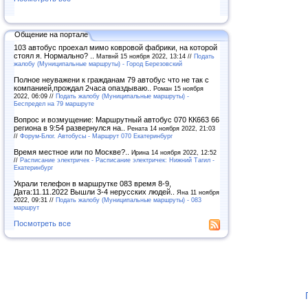
Общение на портале
103 автобус проехал мимо ковровой фабрики, на которой
стоял я. Нормально? ..
Матвнй 15 ноября 2022, 13:14 //
Подать
жалобу (Муниципальные маршруты) - Город Березовский
Полное неуважени к гражданам 79 автобус что не так с
компанией,прождал 2часа опаздываю..
Роман 15 ноября
2022, 06:09 //
Подать жалобу (Муниципальные маршруты) -
Беспредел на 79 маршруте
Вопрос и возмущение: Маршрутный автобус 070 КК663 66
региона в 9:54 развернулся на..
Рената 14 ноября 2022, 21:03
//
Форум-Блог. Автобусы - Маршрут 070 Екатеринбург
Время местное или по Москве?..
Ирина 14 ноября 2022, 12:52
//
Расписание электричек - Расписание электричек: Нижний Тагил -
Екатеринбург
Украли телефон в маршрутке 083 время 8-9,
Дата:11.11.2022 Вышли 3-4 нерусских людей..
Яна 11 ноября
2022, 09:31 //
Подать жалобу (Муниципальные маршруты) - 083
маршрут
Посмотреть все