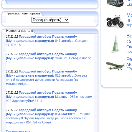
Ек
Транспортные порталы
Мо
HI
то
Новое на портале
Во
17.11.22
Городской автобус: Подать жалобу
(Муниципальные маршруты):
047 автобус .Сегодня
С
17.11 в 18...
Сп
пр
17.11.22
Городской автобус: Подать жалобу
(Муниципальные маршруты):
Ужасно! .Сегодня после
Ре
16:..
АВ
ГР
17.11.22
Городской автобус: Подать жалобу
(Муниципальные маршруты):
016 автобус .Уже раз
пятый не доезжает до остановки Автовокзал (тц
мегаполис),по..
17.11.22
Городской автобус: Подать жалобу
(Муниципальные маршруты):
Маршрут 082 с номером
922.Здравствуйте! 17.11...
17.11.22
Городской автобус: Подать жалобу
(Муниципальные маршруты):
054 МАРШРУТ. Решите
проблему!!!.Здравствуйте, когда решится проблема с
маршрутами 054, 54 на Синих..
Посмотреть все