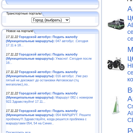
А
Транспортные порталы
ц
А
с
Новое на портале
17.11.22
Городской автобус: Подать жалобу
с
(Муниципальные маршруты):
047 автобус .Сегодня
17.11 в 18...
М
17.11.22
Городской автобус: Подать жалобу
ц
(Муниципальные маршруты):
Ужасно! .Сегодня после
16:..
H
с
17.11.22
Городской автобус: Подать жалобу
(Муниципальные маршруты):
016 автобус .Уже раз
к
пятый не доезжает до остановки Автовокзал (тц
мегаполис),по..
В
17.11.22
Городской автобус: Подать жалобу
А
(Муниципальные маршруты):
Маршрут 082 с номером
922.Здравствуйте! 17.11...
С
17.11.22
Городской автобус: Подать жалобу
A
(Муниципальные маршруты):
054 МАРШРУТ. Решите
С
проблему!!!.Здравствуйте, когда решится проблема с
маршрутами 054, 54 на Синих..
Р
Посмотреть все