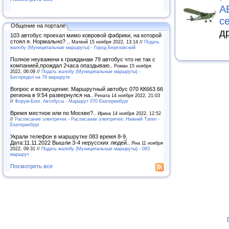
А
с
Общение на портале
д
103 автобус проехал мимо ковровой фабрики, на которой
стоял я. Нормально? ..
Матвнй 15 ноября 2022, 13:14 //
Подать
жалобу (Муниципальные маршруты) - Город Березовский
Полное неуважени к гражданам 79 автобус что не так с
компанией,прождал 2часа опаздываю..
Роман 15 ноября
2022, 06:09 //
Подать жалобу (Муниципальные маршруты) -
Беспредел на 79 маршруте
Вопрос и возмущение: Маршрутный автобус 070 КК663 66
региона в 9:54 развернулся на..
Рената 14 ноября 2022, 21:03
//
Форум-Блог. Автобусы - Маршрут 070 Екатеринбург
Время местное или по Москве?..
Ирина 14 ноября 2022, 12:52
//
Расписание электричек - Расписание электричек: Нижний Тагил -
Екатеринбург
Украли телефон в маршрутке 083 время 8-9,
Дата:11.11.2022 Вышли 3-4 нерусских людей..
Яна 11 ноября
2022, 09:31 //
Подать жалобу (Муниципальные маршруты) - 083
маршрут
Посмотреть все