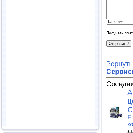
Ваше имя
Получать почт
Вернуть
Сервис
Соседни
А
ц
С
E
к
д