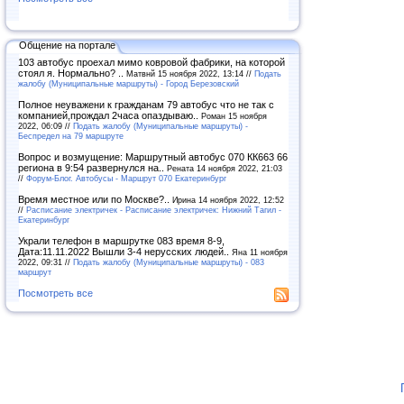
Общение на портале
103 автобус проехал мимо ковровой фабрики, на которой
стоял я. Нормально? ..
Матвнй 15 ноября 2022, 13:14 //
Подать
жалобу (Муниципальные маршруты) - Город Березовский
Полное неуважени к гражданам 79 автобус что не так с
компанией,прождал 2часа опаздываю..
Роман 15 ноября
2022, 06:09 //
Подать жалобу (Муниципальные маршруты) -
Беспредел на 79 маршруте
Вопрос и возмущение: Маршрутный автобус 070 КК663 66
региона в 9:54 развернулся на..
Рената 14 ноября 2022, 21:03
//
Форум-Блог. Автобусы - Маршрут 070 Екатеринбург
Время местное или по Москве?..
Ирина 14 ноября 2022, 12:52
//
Расписание электричек - Расписание электричек: Нижний Тагил -
Екатеринбург
Украли телефон в маршрутке 083 время 8-9,
Дата:11.11.2022 Вышли 3-4 нерусских людей..
Яна 11 ноября
2022, 09:31 //
Подать жалобу (Муниципальные маршруты) - 083
маршрут
Посмотреть все