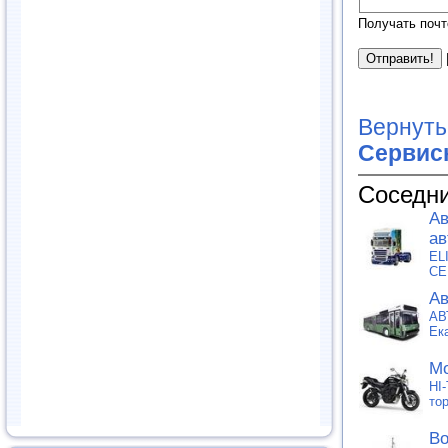
Получать почт
Вернуть
Сервис
Соседни
Ав
ав
EL
СЕ
Ав
АВ
Ек
Мо
HI
то
Во