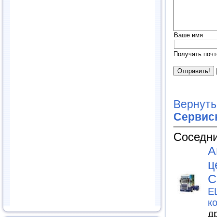
Ваше имя
Получать почт
Вернуть
Сервис
Соседни
А
ц
С
E
к
д