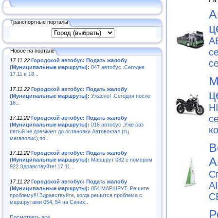
А
Транспортные порталы
ц
А
с
Новое на портале
17.11.22
Городской автобус: Подать жалобу
с
(Муниципальные маршруты):
047 автобус .Сегодня
17.11 в 18...
М
17.11.22
Городской автобус: Подать жалобу
ц
(Муниципальные маршруты):
Ужасно! .Сегодня после
16:..
H
с
17.11.22
Городской автобус: Подать жалобу
(Муниципальные маршруты):
016 автобус .Уже раз
к
пятый не доезжает до остановки Автовокзал (тц
мегаполис),по..
В
17.11.22
Городской автобус: Подать жалобу
А
(Муниципальные маршруты):
Маршрут 082 с номером
922.Здравствуйте! 17.11...
С
17.11.22
Городской автобус: Подать жалобу
A
(Муниципальные маршруты):
054 МАРШРУТ. Решите
С
проблему!!!.Здравствуйте, когда решится проблема с
маршрутами 054, 54 на Синих..
Р
Посмотреть все