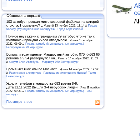
А
с
Общение на портале
д
103 автобус проехал мимо ковровой фабрики, на которой
стоял я. Нормально? ..
Матвнй 15 ноября 2022, 13:14 //
Подать
жалобу (Муниципальные маршруты) - Город Березовский
Полное неуважени к гражданам 79 автобус что не так с
компанией,прождал 2часа опаздываю..
Роман 15 ноября
2022, 06:09 //
Подать жалобу (Муниципальные маршруты) -
Беспредел на 79 маршруте
Вопрос и возмущение: Маршрутный автобус 070 КК663 66
региона в 9:54 развернулся на..
Рената 14 ноября 2022, 21:03
//
Форум-Блог. Автобусы - Маршрут 070 Екатеринбург
Время местное или по Москве?..
Ирина 14 ноября 2022, 12:52
//
Расписание электричек - Расписание электричек: Нижний Тагил -
Екатеринбург
Украли телефон в маршрутке 083 время 8-9,
Дата:11.11.2022 Вышли 3-4 нерусских людей..
Яна 11 ноября
2022, 09:31 //
Подать жалобу (Муниципальные маршруты) - 083
маршрут
Посмотреть все