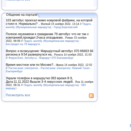
Общение на портале
103 автобус проехал мимо ковровой фабрики, на которой
стоял я. Нормально? ..
Матвнй 15 ноября 2022, 13:14 //
Подать
жалобу (Муниципальные маршруты) - Город Березовский
Полное неуважени к гражданам 79 автобус что не так с
компанией,прождал 2часа опаздываю..
Роман 15 ноября
2022, 06:09 //
Подать жалобу (Муниципальные маршруты) -
Беспредел на 79 маршруте
Вопрос и возмущение: Маршрутный автобус 070 КК663 66
региона в 9:54 развернулся на..
Рената 14 ноября 2022, 21:03
//
Форум-Блог. Автобусы - Маршрут 070 Екатеринбург
Время местное или по Москве?..
Ирина 14 ноября 2022, 12:52
//
Расписание электричек - Расписание электричек: Нижний Тагил -
Екатеринбург
Украли телефон в маршрутке 083 время 8-9,
Дата:11.11.2022 Вышли 3-4 нерусских людей..
Яна 11 ноября
2022, 09:31 //
Подать жалобу (Муниципальные маршруты) - 083
маршрут
Посмотреть все