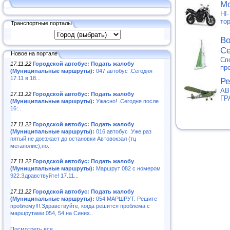
Мо
HI
то
Транспортные порталы
Во
С
Новое на портале
Сп
17.11.22
Городской автобус: Подать жалобу
пр
(Муниципальные маршруты):
047 автобус .Сегодня
17.11 в 18...
Ре
АВ
17.11.22
Городской автобус: Подать жалобу
ГР
(Муниципальные маршруты):
Ужасно! .Сегодня после
16:..
17.11.22
Городской автобус: Подать жалобу
(Муниципальные маршруты):
016 автобус .Уже раз
пятый не доезжает до остановки Автовокзал (тц
мегаполис),по..
17.11.22
Городской автобус: Подать жалобу
(Муниципальные маршруты):
Маршрут 082 с номером
922.Здравствуйте! 17.11...
17.11.22
Городской автобус: Подать жалобу
(Муниципальные маршруты):
054 МАРШРУТ. Решите
проблему!!!.Здравствуйте, когда решится проблема с
маршрутами 054, 54 на Синих..
Посмотреть все