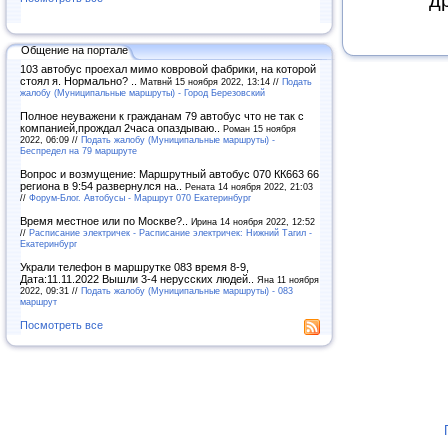
д
Общение на портале
103 автобус проехал мимо ковровой фабрики, на которой
стоял я. Нормально? ..
Матвнй 15 ноября 2022, 13:14 //
Подать
жалобу (Муниципальные маршруты) - Город Березовский
Полное неуважени к гражданам 79 автобус что не так с
компанией,прождал 2часа опаздываю..
Роман 15 ноября
2022, 06:09 //
Подать жалобу (Муниципальные маршруты) -
Беспредел на 79 маршруте
Вопрос и возмущение: Маршрутный автобус 070 КК663 66
региона в 9:54 развернулся на..
Рената 14 ноября 2022, 21:03
//
Форум-Блог. Автобусы - Маршрут 070 Екатеринбург
Время местное или по Москве?..
Ирина 14 ноября 2022, 12:52
//
Расписание электричек - Расписание электричек: Нижний Тагил -
Екатеринбург
Украли телефон в маршрутке 083 время 8-9,
Дата:11.11.2022 Вышли 3-4 нерусских людей..
Яна 11 ноября
2022, 09:31 //
Подать жалобу (Муниципальные маршруты) - 083
маршрут
Посмотреть все