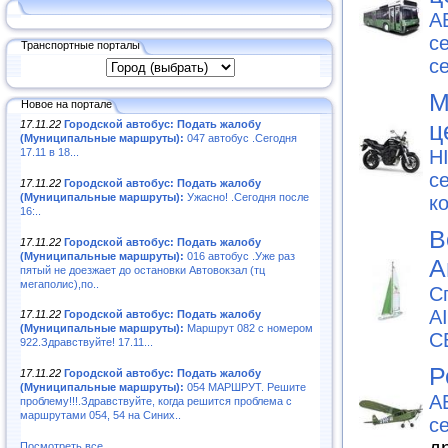
А
с
Транспортные порталы
с
М
Новое на портале
ц
17.11.22
Городской автобус: Подать жалобу
(Муниципальные маршруты):
047 автобус .Сегодня
17.11 в 18...
H
с
17.11.22
Городской автобус: Подать жалобу
(Муниципальные маршруты):
Ужасно! .Сегодня после
к
16:..
В
17.11.22
Городской автобус: Подать жалобу
(Муниципальные маршруты):
016 автобус .Уже раз
А
пятый не доезжает до остановки Автовокзал (тц
мегаполис),по..
С
A
17.11.22
Городской автобус: Подать жалобу
(Муниципальные маршруты):
Маршрут 082 с номером
С
922.Здравствуйте! 17.11...
Р
17.11.22
Городской автобус: Подать жалобу
(Муниципальные маршруты):
054 МАРШРУТ. Решите
А
проблему!!!.Здравствуйте, когда решится проблема с
маршрутами 054, 54 на Синих..
с
Посмотреть все