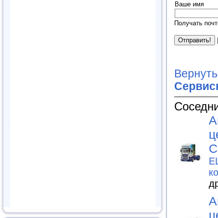
Ваше имя
Получать почт
Вернуть
Сервис
Соседни
А
ц
С
E
к
д
А
ц