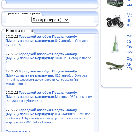
Ек
Транспортные порталы
Мо
HI
то
Новое на портале
Во
17.11.22
Городской автобус: Подать жалобу
(Муниципальные маршруты):
047 автобус .Сегодня
С
17.11 в 18...
Сп
пр
17.11.22
Городской автобус: Подать жалобу
(Муниципальные маршруты):
Ужасно! .Сегодня после
Ре
16:..
АВ
ГР
17.11.22
Городской автобус: Подать жалобу
(Муниципальные маршруты):
016 автобус .Уже раз
пятый не доезжает до остановки Автовокзал (тц
мегаполис),по..
17.11.22
Городской автобус: Подать жалобу
(Муниципальные маршруты):
Маршрут 082 с номером
922.Здравствуйте! 17.11...
17.11.22
Городской автобус: Подать жалобу
(Муниципальные маршруты):
054 МАРШРУТ. Решите
проблему!!!.Здравствуйте, когда решится проблема с
маршрутами 054, 54 на Синих..
Посмотреть все