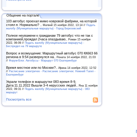
Общение на портале
103 автобус проехал мимо ковровой фабрики, на которой
стоял я. Нормально? ..
Матвнй 15 ноября 2022, 13:14 //
Подать
жалобу (Муниципальные маршруты) - Город Березовский
Полное неуважени к гражданам 79 автобус что не так с
компанией,прождал 2часа опаздываю..
Роман 15 ноября
2022, 06:09 //
Подать жалобу (Муниципальные маршруты) -
Беспредел на 79 маршруте
Вопрос и возмущение: Маршрутный автобус 070 КК663 66
региона в 9:54 развернулся на..
Рената 14 ноября 2022, 21:03
//
Форум-Блог. Автобусы - Маршрут 070 Екатеринбург
Время местное или по Москве?..
Ирина 14 ноября 2022, 12:52
//
Расписание электричек - Расписание электричек: Нижний Тагил -
Екатеринбург
Украли телефон в маршрутке 083 время 8-9,
Дата:11.11.2022 Вышли 3-4 нерусских людей..
Яна 11 ноября
2022, 09:31 //
Подать жалобу (Муниципальные маршруты) - 083
маршрут
Посмотреть все