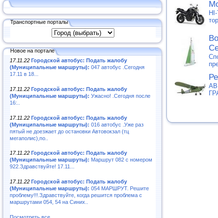
Мо
HI
то
Транспортные порталы
Во
С
Новое на портале
Сп
17.11.22
Городской автобус: Подать жалобу
пр
(Муниципальные маршруты):
047 автобус .Сегодня
17.11 в 18...
Ре
АВ
17.11.22
Городской автобус: Подать жалобу
ГР
(Муниципальные маршруты):
Ужасно! .Сегодня после
16:..
17.11.22
Городской автобус: Подать жалобу
(Муниципальные маршруты):
016 автобус .Уже раз
пятый не доезжает до остановки Автовокзал (тц
мегаполис),по..
17.11.22
Городской автобус: Подать жалобу
(Муниципальные маршруты):
Маршрут 082 с номером
922.Здравствуйте! 17.11...
17.11.22
Городской автобус: Подать жалобу
(Муниципальные маршруты):
054 МАРШРУТ. Решите
проблему!!!.Здравствуйте, когда решится проблема с
маршрутами 054, 54 на Синих..
Посмотреть все