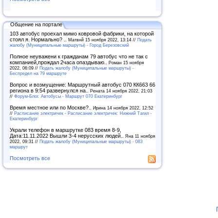
Общение на портале
103 автобус проехал мимо ковровой фабрики, на которой
стоял я. Нормально? ..
Матвнй 15 ноября 2022, 13:14 //
Подать
жалобу (Муниципальные маршруты) - Город Березовский
Полное неуважени к гражданам 79 автобус что не так с
компанией,прождал 2часа опаздываю..
Роман 15 ноября
2022, 06:09 //
Подать жалобу (Муниципальные маршруты) -
Беспредел на 79 маршруте
Вопрос и возмущение: Маршрутный автобус 070 КК663 66
региона в 9:54 развернулся на..
Рената 14 ноября 2022, 21:03
//
Форум-Блог. Автобусы - Маршрут 070 Екатеринбург
Время местное или по Москве?..
Ирина 14 ноября 2022, 12:52
//
Расписание электричек - Расписание электричек: Нижний Тагил -
Екатеринбург
Украли телефон в маршрутке 083 время 8-9,
Дата:11.11.2022 Вышли 3-4 нерусских людей..
Яна 11 ноября
2022, 09:31 //
Подать жалобу (Муниципальные маршруты) - 083
маршрут
Посмотреть все