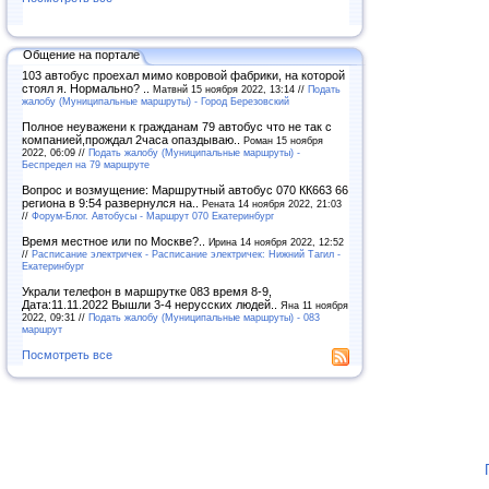
Общение на портале
103 автобус проехал мимо ковровой фабрики, на которой
стоял я. Нормально? ..
Матвнй 15 ноября 2022, 13:14 //
Подать
жалобу (Муниципальные маршруты) - Город Березовский
Полное неуважени к гражданам 79 автобус что не так с
компанией,прождал 2часа опаздываю..
Роман 15 ноября
2022, 06:09 //
Подать жалобу (Муниципальные маршруты) -
Беспредел на 79 маршруте
Вопрос и возмущение: Маршрутный автобус 070 КК663 66
региона в 9:54 развернулся на..
Рената 14 ноября 2022, 21:03
//
Форум-Блог. Автобусы - Маршрут 070 Екатеринбург
Время местное или по Москве?..
Ирина 14 ноября 2022, 12:52
//
Расписание электричек - Расписание электричек: Нижний Тагил -
Екатеринбург
Украли телефон в маршрутке 083 время 8-9,
Дата:11.11.2022 Вышли 3-4 нерусских людей..
Яна 11 ноября
2022, 09:31 //
Подать жалобу (Муниципальные маршруты) - 083
маршрут
Посмотреть все