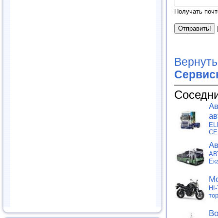
Получать почт
Вернуть
Сервис
Соседни
Ав
ав
EL
СЕ
Ав
АВ
Ек
Мо
HI
то
Во