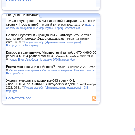
Общение на портале
103 автобус проехал мимо ковровой фабрики, на которой
стоял я. Нормально? ..
Матвнй 15 ноября 2022, 13:14 //
Подать
жалобу (Муниципальные маршруты) - Город Березовский
Полное неуважени к гражданам 79 автобус что не так с
компанией,прождал 2часа опаздываю..
Роман 15 ноября
2022, 06:09 //
Подать жалобу (Муниципальные маршруты) -
Беспредел на 79 маршруте
Вопрос и возмущение: Маршрутный автобус 070 КК663 66
региона в 9:54 развернулся на..
Рената 14 ноября 2022, 21:03
//
Форум-Блог. Автобусы - Маршрут 070 Екатеринбург
Время местное или по Москве?..
Ирина 14 ноября 2022, 12:52
//
Расписание электричек - Расписание электричек: Нижний Тагил -
Екатеринбург
Украли телефон в маршрутке 083 время 8-9,
Дата:11.11.2022 Вышли 3-4 нерусских людей..
Яна 11 ноября
2022, 09:31 //
Подать жалобу (Муниципальные маршруты) - 083
маршрут
Посмотреть все