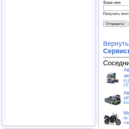
Ваше имя
Получать почт
Вернуть
Сервис
Соседни
Ав
ав
EL
СЕ
Ав
АВ
Ек
Мо
HI
то