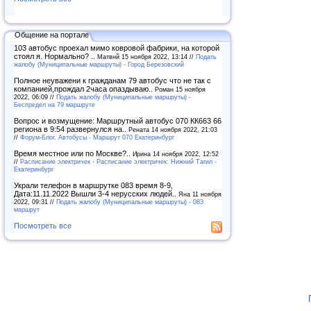
Общение на портале
103 автобус проехал мимо ковровой фабрики, на которой
стоял я. Нормально? ..
Матвнй 15 ноября 2022, 13:14 //
Подать
жалобу (Муниципальные маршруты) - Город Березовский
Полное неуважени к гражданам 79 автобус что не так с
компанией,прождал 2часа опаздываю..
Роман 15 ноября
2022, 06:09 //
Подать жалобу (Муниципальные маршруты) -
Беспредел на 79 маршруте
Вопрос и возмущение: Маршрутный автобус 070 КК663 66
региона в 9:54 развернулся на..
Рената 14 ноября 2022, 21:03
//
Форум-Блог. Автобусы - Маршрут 070 Екатеринбург
Время местное или по Москве?..
Ирина 14 ноября 2022, 12:52
//
Расписание электричек - Расписание электричек: Нижний Тагил -
Екатеринбург
Украли телефон в маршрутке 083 время 8-9,
Дата:11.11.2022 Вышли 3-4 нерусских людей..
Яна 11 ноября
2022, 09:31 //
Подать жалобу (Муниципальные маршруты) - 083
маршрут
Посмотреть все