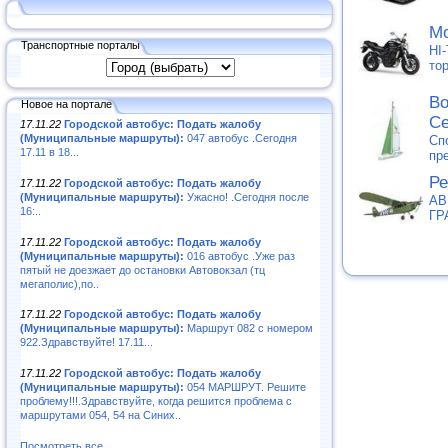
Мо
Транспортные порталы
HI
то
Во
Новое на портале
С
17.11.22
Городской автобус: Подать жалобу
(Муниципальные маршруты):
047 автобус .Сегодня
Сп
17.11 в 18...
пр
Ре
17.11.22
Городской автобус: Подать жалобу
(Муниципальные маршруты):
Ужасно! .Сегодня после
АВ
16:..
ГР
17.11.22
Городской автобус: Подать жалобу
(Муниципальные маршруты):
016 автобус .Уже раз
пятый не доезжает до остановки Автовокзал (тц
мегаполис),по..
17.11.22
Городской автобус: Подать жалобу
(Муниципальные маршруты):
Маршрут 082 с номером
922.Здравствуйте! 17.11...
17.11.22
Городской автобус: Подать жалобу
(Муниципальные маршруты):
054 МАРШРУТ. Решите
проблему!!!.Здравствуйте, когда решится проблема с
маршрутами 054, 54 на Синих..
Посмотреть все