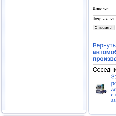
Ваше имя
Получать почт
Вернуть
автомоб
произв
Соседни
З
р
An
сп
ав