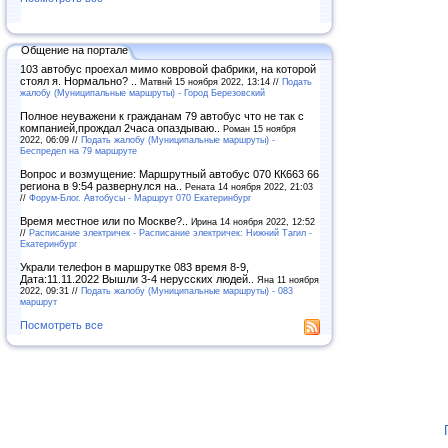
Общение на портале
103 автобус проехал мимо ковровой фабрики, на которой
стоял я. Нормально? ..
Матвнй 15 ноября 2022, 13:14 //
Подать
жалобу (Муниципальные маршруты) - Город Березовский
Полное неуважени к гражданам 79 автобус что не так с
компанией,прождал 2часа опаздываю..
Роман 15 ноября
2022, 06:09 //
Подать жалобу (Муниципальные маршруты) -
Беспредел на 79 маршруте
Вопрос и возмущение: Маршрутный автобус 070 КК663 66
региона в 9:54 развернулся на..
Рената 14 ноября 2022, 21:03
//
Форум-Блог. Автобусы - Маршрут 070 Екатеринбург
Время местное или по Москве?..
Ирина 14 ноября 2022, 12:52
//
Расписание электричек - Расписание электричек: Нижний Тагил -
Екатеринбург
Украли телефон в маршрутке 083 время 8-9,
Дата:11.11.2022 Вышли 3-4 нерусских людей..
Яна 11 ноября
2022, 09:31 //
Подать жалобу (Муниципальные маршруты) - 083
маршрут
Посмотреть все