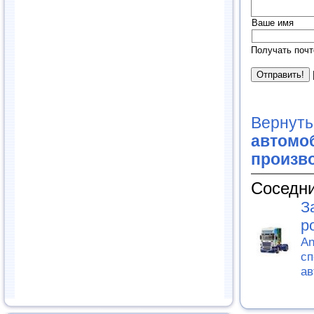
Ваше имя
Получать почт
Вернуть
автомоб
произв
Соседни
З
р
An
сп
ав