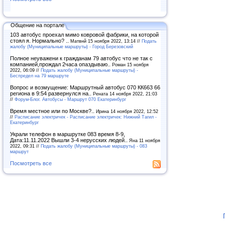
Общение на портале
103 автобус проехал мимо ковровой фабрики, на которой
стоял я. Нормально? ..
Матвнй 15 ноября 2022, 13:14 //
Подать
жалобу (Муниципальные маршруты) - Город Березовский
Полное неуважени к гражданам 79 автобус что не так с
компанией,прождал 2часа опаздываю..
Роман 15 ноября
2022, 06:09 //
Подать жалобу (Муниципальные маршруты) -
Беспредел на 79 маршруте
Вопрос и возмущение: Маршрутный автобус 070 КК663 66
региона в 9:54 развернулся на..
Рената 14 ноября 2022, 21:03
//
Форум-Блог. Автобусы - Маршрут 070 Екатеринбург
Время местное или по Москве?..
Ирина 14 ноября 2022, 12:52
//
Расписание электричек - Расписание электричек: Нижний Тагил -
Екатеринбург
Украли телефон в маршрутке 083 время 8-9,
Дата:11.11.2022 Вышли 3-4 нерусских людей..
Яна 11 ноября
2022, 09:31 //
Подать жалобу (Муниципальные маршруты) - 083
маршрут
Посмотреть все