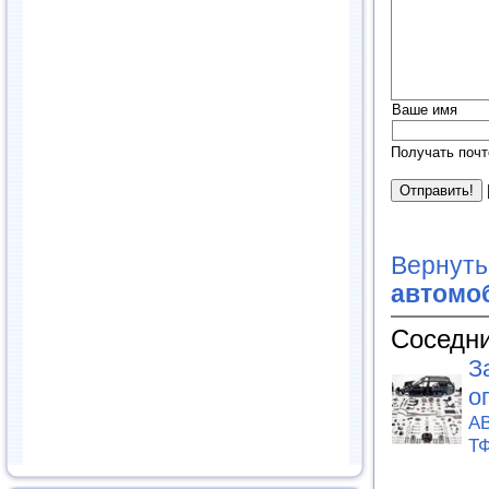
Ваше имя
Получать почт
Вернуть
автомоб
Соседни
З
о
АВ
Т