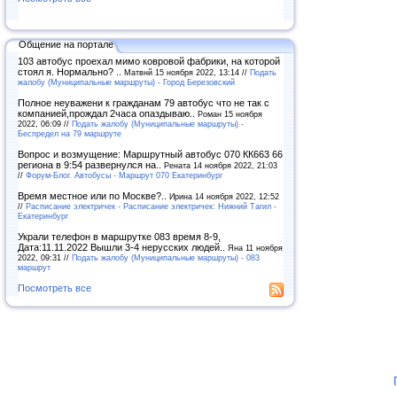
Общение на портале
103 автобус проехал мимо ковровой фабрики, на которой
стоял я. Нормально? ..
Матвнй 15 ноября 2022, 13:14 //
Подать
жалобу (Муниципальные маршруты) - Город Березовский
Полное неуважени к гражданам 79 автобус что не так с
компанией,прождал 2часа опаздываю..
Роман 15 ноября
2022, 06:09 //
Подать жалобу (Муниципальные маршруты) -
Беспредел на 79 маршруте
Вопрос и возмущение: Маршрутный автобус 070 КК663 66
региона в 9:54 развернулся на..
Рената 14 ноября 2022, 21:03
//
Форум-Блог. Автобусы - Маршрут 070 Екатеринбург
Время местное или по Москве?..
Ирина 14 ноября 2022, 12:52
//
Расписание электричек - Расписание электричек: Нижний Тагил -
Екатеринбург
Украли телефон в маршрутке 083 время 8-9,
Дата:11.11.2022 Вышли 3-4 нерусских людей..
Яна 11 ноября
2022, 09:31 //
Подать жалобу (Муниципальные маршруты) - 083
маршрут
Посмотреть все