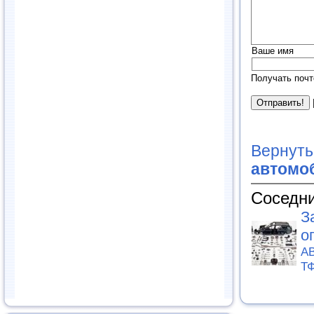
Ваше имя
Получать почт
Вернуть
автомоб
Соседни
З
о
АВ
Т