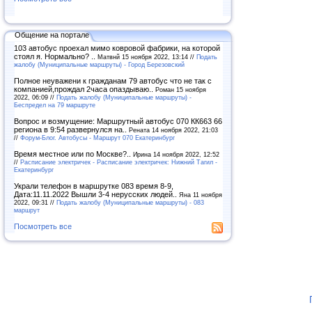
Общение на портале
103 автобус проехал мимо ковровой фабрики, на которой
стоял я. Нормально? ..
Матвнй 15 ноября 2022, 13:14 //
Подать
жалобу (Муниципальные маршруты) - Город Березовский
Полное неуважени к гражданам 79 автобус что не так с
компанией,прождал 2часа опаздываю..
Роман 15 ноября
2022, 06:09 //
Подать жалобу (Муниципальные маршруты) -
Беспредел на 79 маршруте
Вопрос и возмущение: Маршрутный автобус 070 КК663 66
региона в 9:54 развернулся на..
Рената 14 ноября 2022, 21:03
//
Форум-Блог. Автобусы - Маршрут 070 Екатеринбург
Время местное или по Москве?..
Ирина 14 ноября 2022, 12:52
//
Расписание электричек - Расписание электричек: Нижний Тагил -
Екатеринбург
Украли телефон в маршрутке 083 время 8-9,
Дата:11.11.2022 Вышли 3-4 нерусских людей..
Яна 11 ноября
2022, 09:31 //
Подать жалобу (Муниципальные маршруты) - 083
маршрут
Посмотреть все