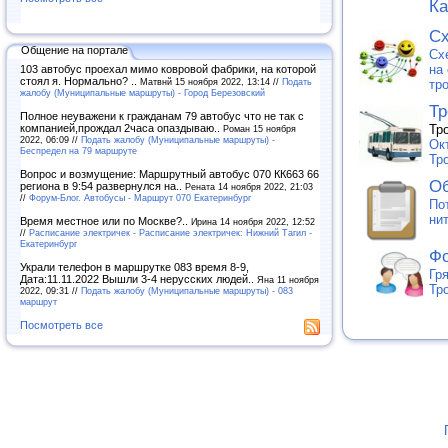
Ка
Сх
Общение на портале
Сх
на
103 автобус проехал мимо ковровой фабрики, на которой
стоял я. Нормально? ..
Матвнй 15 ноября 2022, 13:14 //
Подать
тр
жалобу (Муниципальные маршруты) - Город Березовский
Тр
Полное неуважени к гражданам 79 автобус что не так с
компанией,прождал 2часа опаздываю..
Тр
Роман 15 ноября
2022, 06:09 //
Подать жалобу (Муниципальные маршруты) -
Ок
Беспредел на 79 маршруте
Тр
Вопрос и возмущение: Маршрутный автобус 070 КК663 66
Об
региона в 9:54 развернулся на..
Рената 14 ноября 2022, 21:03
//
Форум-Блог. Автобусы - Маршрут 070 Екатеринбург
По
ни
Время местное или по Москве?..
Ирина 14 ноября 2022, 12:52
//
Расписание электричек - Расписание электричек: Нижний Тагил -
Екатеринбург
Фо
Украли телефон в маршрутке 083 время 8-9,
Гр
Дата:11.11.2022 Вышли 3-4 нерусских людей..
Яна 11 ноября
Тр
2022, 09:31 //
Подать жалобу (Муниципальные маршруты) - 083
маршрут
Посмотреть все