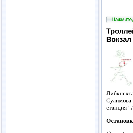
Нажмите,
Тролле
Вокзал
Либкнехта
Сулимова
станция "
Остановк