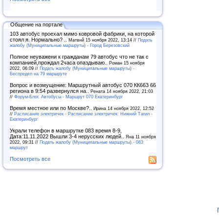
Общение на портале
103 автобус проехал мимо ковровой фабрики, на которой
стоял я. Нормально? ..
Матвнй 15 ноября 2022, 13:14 //
Подать
жалобу (Муниципальные маршруты) - Город Березовский
Полное неуважени к гражданам 79 автобус что не так с
компанией,прождал 2часа опаздываю..
Роман 15 ноября
2022, 06:09 //
Подать жалобу (Муниципальные маршруты) -
Беспредел на 79 маршруте
Вопрос и возмущение: Маршрутный автобус 070 КК663 66
региона в 9:54 развернулся на..
Рената 14 ноября 2022, 21:03
//
Форум-Блог. Автобусы - Маршрут 070 Екатеринбург
Время местное или по Москве?..
Ирина 14 ноября 2022, 12:52
//
Расписание электричек - Расписание электричек: Нижний Тагил -
Екатеринбург
Украли телефон в маршрутке 083 время 8-9,
Дата:11.11.2022 Вышли 3-4 нерусских людей..
Яна 11 ноября
2022, 09:31 //
Подать жалобу (Муниципальные маршруты) - 083
маршрут
Посмотреть все