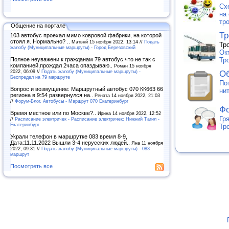
Сх
на
тр
Общение на портале
Тр
103 автобус проехал мимо ковровой фабрики, на которой
стоял я. Нормально? ..
Матвнй 15 ноября 2022, 13:14 //
Подать
Тр
жалобу (Муниципальные маршруты) - Город Березовский
Ок
Полное неуважени к гражданам 79 автобус что не так с
Тр
компанией,прождал 2часа опаздываю..
Роман 15 ноября
2022, 06:09 //
Подать жалобу (Муниципальные маршруты) -
Об
Беспредел на 79 маршруте
По
Вопрос и возмущение: Маршрутный автобус 070 КК663 66
ни
региона в 9:54 развернулся на..
Рената 14 ноября 2022, 21:03
//
Форум-Блог. Автобусы - Маршрут 070 Екатеринбург
Фо
Время местное или по Москве?..
Ирина 14 ноября 2022, 12:52
Гр
//
Расписание электричек - Расписание электричек: Нижний Тагил -
Екатеринбург
Тр
Украли телефон в маршрутке 083 время 8-9,
Дата:11.11.2022 Вышли 3-4 нерусских людей..
Яна 11 ноября
2022, 09:31 //
Подать жалобу (Муниципальные маршруты) - 083
маршрут
Посмотреть все