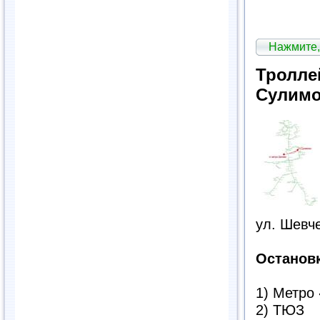
Нажмите,
Тролле
Сулимо
ул. Шевче
Останов
1) Метро
2) ТЮЗ