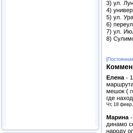
3) ул. Лу
4) униве
5) ул. Ур
6) переу
7) ул. Ию
8) Сулим
[Постоянная
Коммен
Елена
-
1
маршрута
мешок ( г
где наход
Чт, 18 февр
Марина
динамо с
народу о