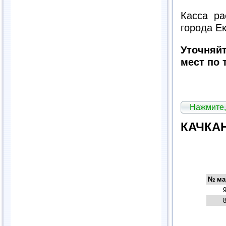
Касса ра
города Е
Уточняй
мест по 
Нажмите,
КАЧКА
№ ма