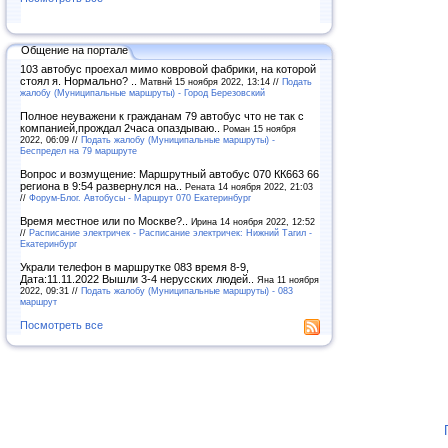
Общение на портале
103 автобус проехал мимо ковровой фабрики, на которой
стоял я. Нормально? ..
Матвнй 15 ноября 2022, 13:14 //
Подать
жалобу (Муниципальные маршруты) - Город Березовский
Полное неуважени к гражданам 79 автобус что не так с
компанией,прождал 2часа опаздываю..
Роман 15 ноября
2022, 06:09 //
Подать жалобу (Муниципальные маршруты) -
Беспредел на 79 маршруте
Вопрос и возмущение: Маршрутный автобус 070 КК663 66
региона в 9:54 развернулся на..
Рената 14 ноября 2022, 21:03
//
Форум-Блог. Автобусы - Маршрут 070 Екатеринбург
Время местное или по Москве?..
Ирина 14 ноября 2022, 12:52
//
Расписание электричек - Расписание электричек: Нижний Тагил -
Екатеринбург
Украли телефон в маршрутке 083 время 8-9,
Дата:11.11.2022 Вышли 3-4 нерусских людей..
Яна 11 ноября
2022, 09:31 //
Подать жалобу (Муниципальные маршруты) - 083
маршрут
Посмотреть все