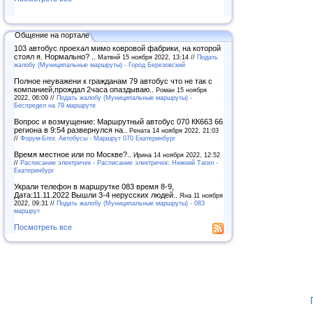
Общение на портале
103 автобус проехал мимо ковровой фабрики, на которой
стоял я. Нормально? ..
Матвнй 15 ноября 2022, 13:14 //
Подать
жалобу (Муниципальные маршруты) - Город Березовский
Полное неуважени к гражданам 79 автобус что не так с
компанией,прождал 2часа опаздываю..
Роман 15 ноября
2022, 06:09 //
Подать жалобу (Муниципальные маршруты) -
Беспредел на 79 маршруте
Вопрос и возмущение: Маршрутный автобус 070 КК663 66
региона в 9:54 развернулся на..
Рената 14 ноября 2022, 21:03
//
Форум-Блог. Автобусы - Маршрут 070 Екатеринбург
Время местное или по Москве?..
Ирина 14 ноября 2022, 12:52
//
Расписание электричек - Расписание электричек: Нижний Тагил -
Екатеринбург
Украли телефон в маршрутке 083 время 8-9,
Дата:11.11.2022 Вышли 3-4 нерусских людей..
Яна 11 ноября
2022, 09:31 //
Подать жалобу (Муниципальные маршруты) - 083
маршрут
Посмотреть все