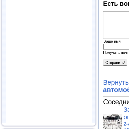
Есть во
Ваше имя
Получать почт
Вернуть
автомоб
Соседни
З
о
2