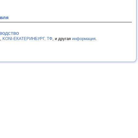
овля
зводство
,
KONI-ЕКАТЕРИНБУРГ, ТФ
, и другая
информация
.