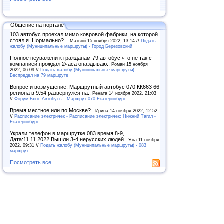
Общение на портале
103 автобус проехал мимо ковровой фабрики, на которой
стоял я. Нормально? ..
Матвнй 15 ноября 2022, 13:14 //
Подать
жалобу (Муниципальные маршруты) - Город Березовский
Полное неуважени к гражданам 79 автобус что не так с
компанией,прождал 2часа опаздываю..
Роман 15 ноября
2022, 06:09 //
Подать жалобу (Муниципальные маршруты) -
Беспредел на 79 маршруте
Вопрос и возмущение: Маршрутный автобус 070 КК663 66
региона в 9:54 развернулся на..
Рената 14 ноября 2022, 21:03
//
Форум-Блог. Автобусы - Маршрут 070 Екатеринбург
Время местное или по Москве?..
Ирина 14 ноября 2022, 12:52
//
Расписание электричек - Расписание электричек: Нижний Тагил -
Екатеринбург
Украли телефон в маршрутке 083 время 8-9,
Дата:11.11.2022 Вышли 3-4 нерусских людей..
Яна 11 ноября
2022, 09:31 //
Подать жалобу (Муниципальные маршруты) - 083
маршрут
Посмотреть все