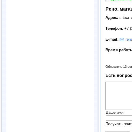
Рено, мага
Адрес:
г. Екат
Телефон:
+7 (
E
-
mail
:
ren
Время работ
Обновлено 13 се
Есть вопрос
Ваше имя
Получать почт