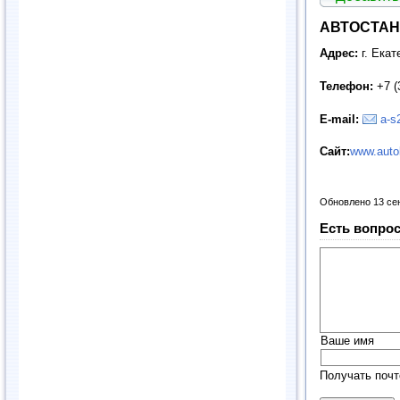
АВТОСТАНД
Адрес:
г. Ека
Телефон:
+7 (
E
-
mail
:
a-s
Сайт:
www.autok
Обновлено 13 се
Есть вопрос
Ваше имя
Получать почт