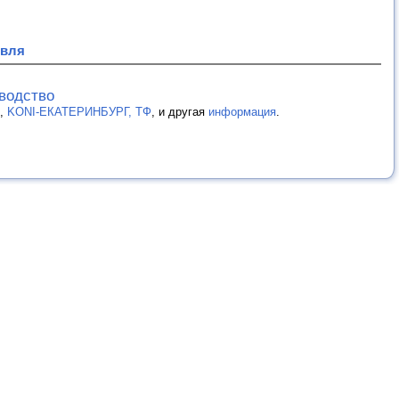
овля
зводство
,
KONI-ЕКАТЕРИНБУРГ, ТФ
, и другая
информация
.