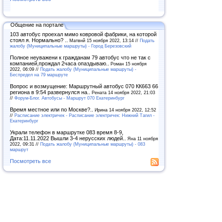
Общение на портале
103 автобус проехал мимо ковровой фабрики, на которой
стоял я. Нормально? ..
Матвнй 15 ноября 2022, 13:14 //
Подать
жалобу (Муниципальные маршруты) - Город Березовский
Полное неуважени к гражданам 79 автобус что не так с
компанией,прождал 2часа опаздываю..
Роман 15 ноября
2022, 06:09 //
Подать жалобу (Муниципальные маршруты) -
Беспредел на 79 маршруте
Вопрос и возмущение: Маршрутный автобус 070 КК663 66
региона в 9:54 развернулся на..
Рената 14 ноября 2022, 21:03
//
Форум-Блог. Автобусы - Маршрут 070 Екатеринбург
Время местное или по Москве?..
Ирина 14 ноября 2022, 12:52
//
Расписание электричек - Расписание электричек: Нижний Тагил -
Екатеринбург
Украли телефон в маршрутке 083 время 8-9,
Дата:11.11.2022 Вышли 3-4 нерусских людей..
Яна 11 ноября
2022, 09:31 //
Подать жалобу (Муниципальные маршруты) - 083
маршрут
Посмотреть все