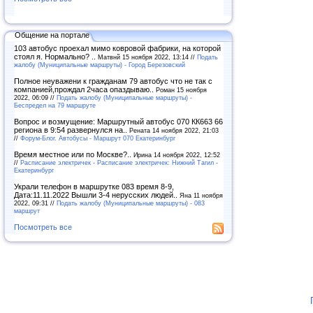
Общение на портале
103 автобус проехал мимо ковровой фабрики, на которой
стоял я. Нормально? ..
Матвнй 15 ноября 2022, 13:14 //
Подать
жалобу (Муниципальные маршруты) - Город Березовский
Полное неуважени к гражданам 79 автобус что не так с
компанией,прождал 2часа опаздываю..
Роман 15 ноября
2022, 06:09 //
Подать жалобу (Муниципальные маршруты) -
Беспредел на 79 маршруте
Вопрос и возмущение: Маршрутный автобус 070 КК663 66
региона в 9:54 развернулся на..
Рената 14 ноября 2022, 21:03
//
Форум-Блог. Автобусы - Маршрут 070 Екатеринбург
Время местное или по Москве?..
Ирина 14 ноября 2022, 12:52
//
Расписание электричек - Расписание электричек: Нижний Тагил -
Екатеринбург
Украли телефон в маршрутке 083 время 8-9,
Дата:11.11.2022 Вышли 3-4 нерусских людей..
Яна 11 ноября
2022, 09:31 //
Подать жалобу (Муниципальные маршруты) - 083
маршрут
Посмотреть все