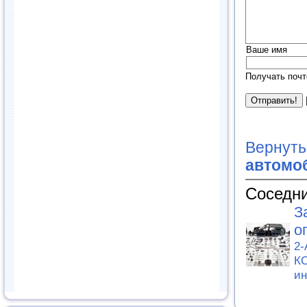
Ваше имя
Получать почт
Вернуть
автомоб
Соседни
З
о
2
К
и