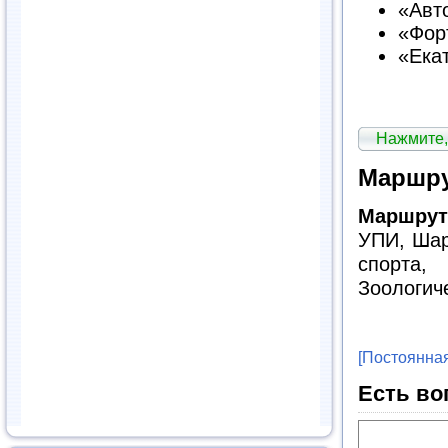
«Авто
«Форт
«Екат
Нажмите,
Маршру
Маршрут
УПИ, Шар
спорта,
Зоологич
[Постоянная
Есть во