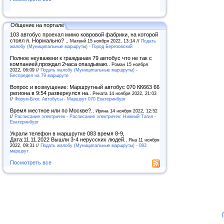
Общение на портале
103 автобус проехал мимо ковровой фабрики, на которой
стоял я. Нормально? ..
Матвнй 15 ноября 2022, 13:14 //
Подать
жалобу (Муниципальные маршруты) - Город Березовский
Полное неуважени к гражданам 79 автобус что не так с
компанией,прождал 2часа опаздываю..
Роман 15 ноября
2022, 06:09 //
Подать жалобу (Муниципальные маршруты) -
Беспредел на 79 маршруте
Вопрос и возмущение: Маршрутный автобус 070 КК663 66
региона в 9:54 развернулся на..
Рената 14 ноября 2022, 21:03
//
Форум-Блог. Автобусы - Маршрут 070 Екатеринбург
Время местное или по Москве?..
Ирина 14 ноября 2022, 12:52
//
Расписание электричек - Расписание электричек: Нижний Тагил -
Екатеринбург
Украли телефон в маршрутке 083 время 8-9,
Дата:11.11.2022 Вышли 3-4 нерусских людей..
Яна 11 ноября
2022, 09:31 //
Подать жалобу (Муниципальные маршруты) - 083
маршрут
Посмотреть все