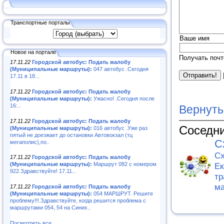
Транспортные порталы
Ваше имя
Новое на портале
Получать почт
17.11.22
Городской автобус: Подать жалобу
(Муниципальные маршруты):
047 автобус .Сегодня
17.11 в 18...
17.11.22
Городской автобус: Подать жалобу
(Муниципальные маршруты):
Ужасно! .Сегодня после
16:..
Вернуть
17.11.22
Городской автобус: Подать жалобу
Соседни
(Муниципальные маршруты):
016 автобус .Уже раз
пятый не доезжает до остановки Автовокзал (тц
С
мегаполис),по..
Сх
17.11.22
Городской автобус: Подать жалобу
Ек
(Муниципальные маршруты):
Маршрут 082 с номером
922.Здравствуйте! 17.11...
тр
ма
17.11.22
Городской автобус: Подать жалобу
(Муниципальные маршруты):
054 МАРШРУТ. Решите
проблему!!!.Здравствуйте, когда решится проблема с
маршрутами 054, 54 на Синих..
Посмотреть все