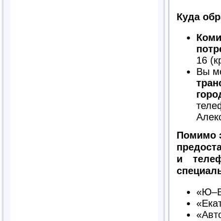
Куда обр
Коми
потр
16 (к
Вы м
тран
горо
теле
Алек
Помимо э
предост
и теле
специал
«Ю–В
«Екат
«Авт