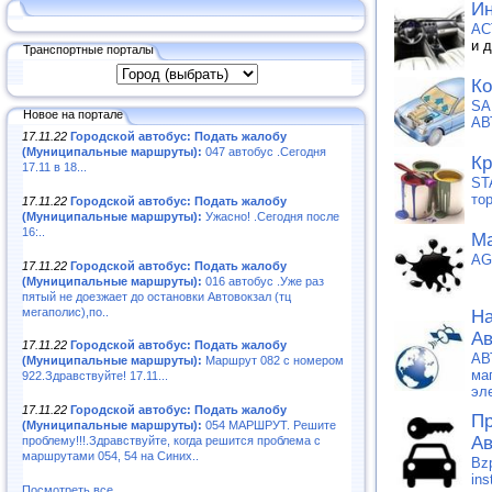
Ин
АС
и 
Транспортные порталы
Ко
SA
Новое на портале
АВ
17.11.22
Городской автобус: Подать жалобу
(Муниципальные маршруты):
047 автобус .Сегодня
Кр
17.11 в 18...
ST
то
17.11.22
Городской автобус: Подать жалобу
(Муниципальные маршруты):
Ужасно! .Сегодня после
16:..
Ма
AG
17.11.22
Городской автобус: Подать жалобу
(Муниципальные маршруты):
016 автобус .Уже раз
пятый не доезжает до остановки Автовокзал (тц
мегаполис),по..
На
Ав
17.11.22
Городской автобус: Подать жалобу
АВ
(Муниципальные маршруты):
Маршрут 082 с номером
ма
922.Здравствуйте! 17.11...
эл
17.11.22
Городской автобус: Подать жалобу
Пр
(Муниципальные маршруты):
054 МАРШРУТ. Решите
Ав
проблему!!!.Здравствуйте, когда решится проблема с
маршрутами 054, 54 на Синих..
Bz
ins
Посмотреть все