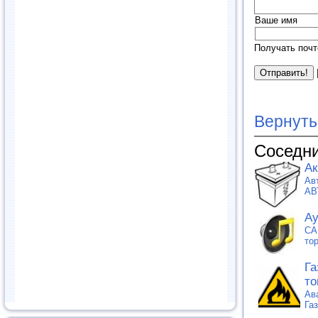
Ваше имя
Получать почт
Вернуть
Соседни
Ак
Ав
АВ
Ау
CA
то
Га
то
Ав
Га