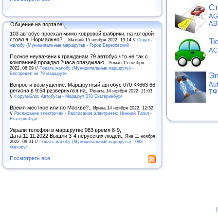
Cт
AG
АВ
Общение на портале
103 автобус проехал мимо ковровой фабрики, на которой
стоял я. Нормально? ..
Матвнй 15 ноября 2022, 13:14 //
Подать
Тю
жалобу (Муниципальные маршруты) - Город Березовский
АС
Полное неуважени к гражданам 79 автобус что не так с
компанией,прождал 2часа опаздываю..
Роман 15 ноября
2022, 06:09 //
Подать жалобу (Муниципальные маршруты) -
Беспредел на 79 маршруте
Эл
Au
Вопрос и возмущение: Маршрутный автобус 070 КК663 66
региона в 9:54 развернулся на..
Рената 14 ноября 2022, 21:03
ТФ
//
Форум-Блог. Автобусы - Маршрут 070 Екатеринбург
Время местное или по Москве?..
Ирина 14 ноября 2022, 12:52
//
Расписание электричек - Расписание электричек: Нижний Тагил -
Екатеринбург
Украли телефон в маршрутке 083 время 8-9,
Дата:11.11.2022 Вышли 3-4 нерусских людей..
Яна 11 ноября
2022, 09:31 //
Подать жалобу (Муниципальные маршруты) - 083
маршрут
Посмотреть все