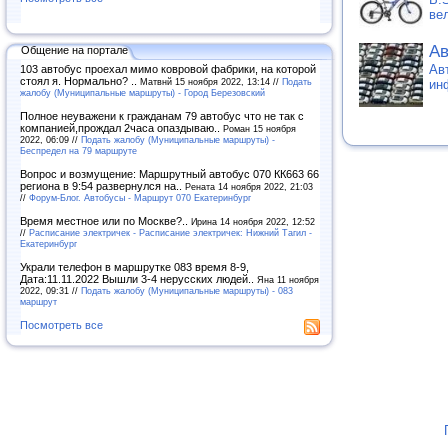
ве
Ав
Общение на портале
Ав
103 автобус проехал мимо ковровой фабрики, на которой
стоял я. Нормально? ..
Матвнй 15 ноября 2022, 13:14 //
Подать
ин
жалобу (Муниципальные маршруты) - Город Березовский
Полное неуважени к гражданам 79 автобус что не так с
компанией,прождал 2часа опаздываю..
Роман 15 ноября
2022, 06:09 //
Подать жалобу (Муниципальные маршруты) -
Беспредел на 79 маршруте
Вопрос и возмущение: Маршрутный автобус 070 КК663 66
региона в 9:54 развернулся на..
Рената 14 ноября 2022, 21:03
//
Форум-Блог. Автобусы - Маршрут 070 Екатеринбург
Время местное или по Москве?..
Ирина 14 ноября 2022, 12:52
//
Расписание электричек - Расписание электричек: Нижний Тагил -
Екатеринбург
Украли телефон в маршрутке 083 время 8-9,
Дата:11.11.2022 Вышли 3-4 нерусских людей..
Яна 11 ноября
2022, 09:31 //
Подать жалобу (Муниципальные маршруты) - 083
маршрут
Посмотреть все