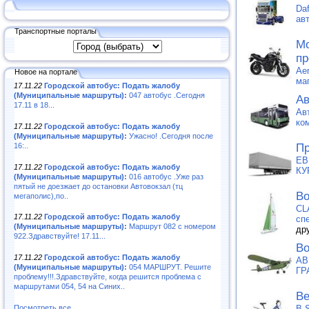
Da
ав
Транспортные порталы
Мо
пр
Ae
Новое на портале
ма
17.11.22
Городской автобус: Подать жалобу
(Муниципальные маршруты):
047 автобус .Сегодня
Ав
17.11 в 18...
Ав
ко
17.11.22
Городской автобус: Подать жалобу
(Муниципальные маршруты):
Ужасно! .Сегодня после
16:..
Пр
ЕВ
17.11.22
Городской автобус: Подать жалобу
КУ
(Муниципальные маршруты):
016 автобус .Уже раз
пятый не доезжает до остановки Автовокзал (тц
Во
мегаполис),по..
CL
17.11.22
Городской автобус: Подать жалобу
сп
(Муниципальные маршруты):
Маршрут 082 с номером
др
922.Здравствуйте! 17.11...
Во
17.11.22
Городской автобус: Подать жалобу
АВ
(Муниципальные маршруты):
054 МАРШРУТ. Решите
ГР
проблему!!!.Здравствуйте, когда решится проблема с
маршрутами 054, 54 на Синих..
Ве
B.
Посмотреть все