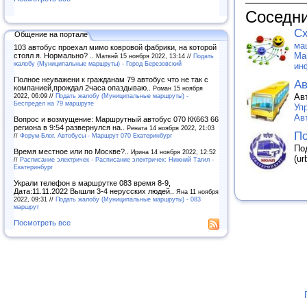
Соседни
Сх
Общение на портале
ма
103 автобус проехал мимо ковровой фабрики, на которой
Ма
стоял я. Нормально? ..
Матвнй 15 ноября 2022, 13:14 //
Подать
жалобу (Муниципальные маршруты) - Город Березовский
ин
Полное неуважени к гражданам 79 автобус что не так с
Ав
компанией,прождал 2часа опаздываю..
Роман 15 ноября
2022, 06:09 //
Подать жалобу (Муниципальные маршруты) -
Ав
Беспредел на 79 маршруте
Уп
Ав
Вопрос и возмущение: Маршрутный автобус 070 КК663 66
региона в 9:54 развернулся на..
Рената 14 ноября 2022, 21:03
По
//
Форум-Блог. Автобусы - Маршрут 070 Екатеринбург
По
Время местное или по Москве?..
Ирина 14 ноября 2022, 12:52
(u
//
Расписание электричек - Расписание электричек: Нижний Тагил -
Екатеринбург
Украли телефон в маршрутке 083 время 8-9,
Дата:11.11.2022 Вышли 3-4 нерусских людей..
Яна 11 ноября
2022, 09:31 //
Подать жалобу (Муниципальные маршруты) - 083
маршрут
Посмотреть все