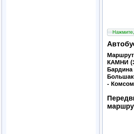
Нажмите,
Автобу
Маршру
КАМНИ (З
Бардина 
Большако
- Комсом
Передв
маршру