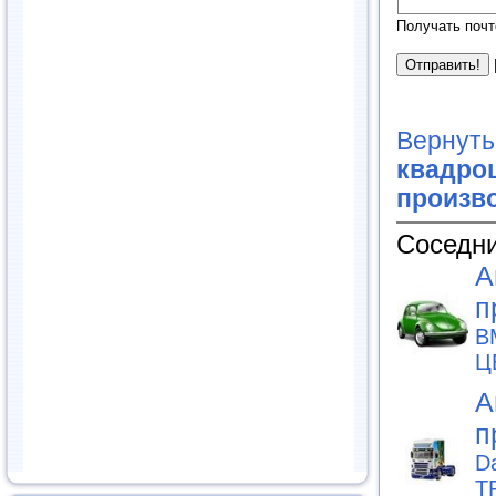
Получать почт
Вернуть
квадроц
произв
Соседни
А
п
B
Ц
А
п
D
T