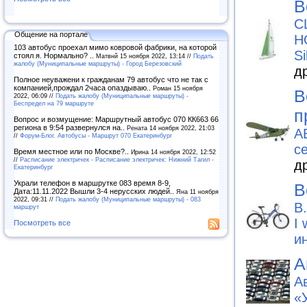
В
C
Общение на портале
H
103 автобус проехал мимо ковровой фабрики, на которой
S
стоял я. Нормально? ..
Матвнй 15 ноября 2022, 13:14 //
Подать
жалобу (Муниципальные маршруты) - Город Березовский
д
Полное неуважени к гражданам 79 автобус что не так с
компанией,прождал 2часа опаздываю..
Роман 15 ноября
В
2022, 06:09 //
Подать жалобу (Муниципальные маршруты) -
Беспредел на 79 маршруте
п
Вопрос и возмущение: Маршрутный автобус 070 КК663 66
региона в 9:54 развернулся на..
Рената 14 ноября 2022, 21:03
А
//
Форум-Блог. Автобусы - Маршрут 070 Екатеринбург
с
Время местное или по Москве?..
Ирина 14 ноября 2022, 12:52
//
Расписание электричек - Расписание электричек: Нижний Тагил -
д
Екатеринбург
Украли телефон в маршрутке 083 время 8-9,
В
Дата:11.11.2022 Вышли 3-4 нерусских людей..
Яна 11 ноября
2022, 09:31 //
Подать жалобу (Муниципальные маршруты) - 083
B
маршрут
I
Посмотреть все
и
А
А
«