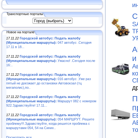
и
С
Транспортные порталы
S
Т
Новое на портале
У
17.11.22
Городской автобус: Подать жалобу
(Муниципальные маршруты):
047 автобус .Сегодня
17.11 в 18...
А
и
17.11.22
Городской автобус: Подать жалобу
(Муниципальные маршруты):
Ужасно! .Сегодня после
А
16:..
к
17.11.22
Городской автобус: Подать жалобу
(Муниципальные маршруты):
016 автобус .Уже раз
С
пятый не доезжает до остановки Автовокзал (тц
д
мегаполис),по..
П
17.11.22
Городской автобус: Подать жалобу
(Муниципальные маршруты):
Маршрут 082 с номером
п
922.Здравствуйте! 17.11...
Е
17.11.22
Городской автобус: Подать жалобу
(Муниципальные маршруты):
054 МАРШРУТ. Решите
А
проблему!!!.Здравствуйте, когда решится проблема с
маршрутами 054, 54 на Синих..
т
Посмотреть все